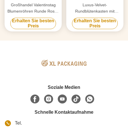
Großhandel Valentinstag
Luxus-Velvet-
Blumenröhren Runde Rosen
Rundblütenkasten mit
Zylinderboxen
Premium-Velvet-Gewebe
Erhalten Sie besten
Erhalten Sie besten
Massenanpassung Schnelle
und Goldfolie
Preis
Preis
Produktion Festdesign für
Blumenhändler
Geschenkeladen Global
Valentinstag Lieferanten
Soziale Medien
Schnelle Kontaktaufnahme
Tel.