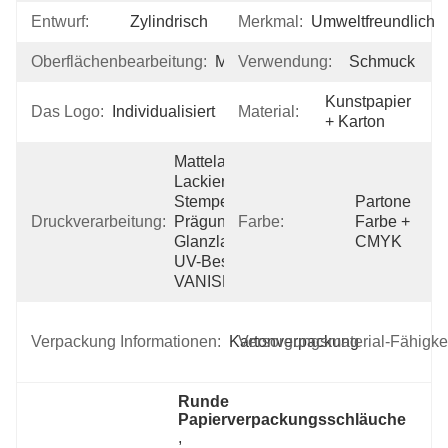
Entwurf:
Zylindrisch
Merkmal:
Umweltfreundlich
Oberflächenbearbeitung:
Matte
Verwendung:
Schmuck
Kunstpapier 
Das Logo:
Individualisiert
Material:
+ Karton
Mattelaminierung, 
Lackierung, 
Stempeln, 
Partone 
Druckverarbeitung:
Prägung, 
Farbe:
Farbe + 
Glanzlaminierung, 
CMYK
UV-Beschichtung, 
VANISHING, Goldf
Verpackung Informationen:
Kartonverpackung
Versorgungsmaterial-Fähigkei
Runde 
Papierverpackungsschläuche
, 