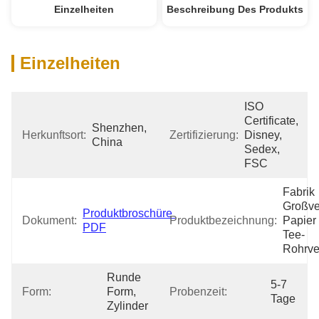
Einzelheiten
Beschreibung Des Produkts
Einzelheiten
ISO 
Certificate, 
Shenzhen, 
Herkunftsort:
Zertifizierung:
Disney, 
China
Sedex, 
FSC
Fabrik 
Großve
Produktbroschüre 
Dokument:
Produktbezeichnung:
Papier 
PDF
Tee-
Rohrve
Runde 
5-7 
Form:
Form, 
Probenzeit:
Tage
Zylinder