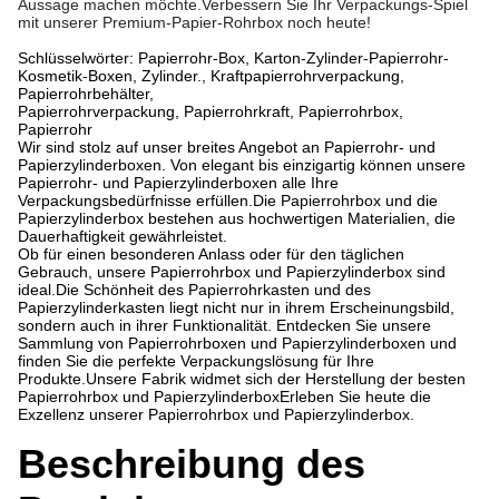
Aussage machen möchte.Verbessern Sie Ihr Verpackungs-Spiel
mit unserer Premium-Papier-Rohrbox noch heute!
Schlüsselwörter: Papierrohr-Box, Karton-Zylinder-Papierrohr-
Kosmetik-Boxen, Zylinder., Kraftpapierrohrverpackung,
Papierrohrbehälter,
Papierrohrverpackung, Papierrohrkraft, Papierrohrbox,
Papierrohr
Wir sind stolz auf unser breites Angebot an Papierrohr- und
Papierzylinderboxen. Von elegant bis einzigartig können unsere
Papierrohr- und Papierzylinderboxen alle Ihre
Verpackungsbedürfnisse erfüllen.Die Papierrohrbox und die
Papierzylinderbox bestehen aus hochwertigen Materialien, die
Dauerhaftigkeit gewährleistet.
Ob für einen besonderen Anlass oder für den täglichen
Gebrauch, unsere Papierrohrbox und Papierzylinderbox sind
ideal.Die Schönheit des Papierrohrkasten und des
Papierzylinderkasten liegt nicht nur in ihrem Erscheinungsbild,
sondern auch in ihrer Funktionalität. Entdecken Sie unsere
Sammlung von Papierrohrboxen und Papierzylinderboxen und
finden Sie die perfekte Verpackungslösung für Ihre
Produkte.Unsere Fabrik widmet sich der Herstellung der besten
Papierrohrbox und PapierzylinderboxErleben Sie heute die
Exzellenz unserer Papierrohrbox und Papierzylinderbox.
Beschreibung des