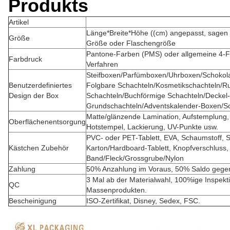
Produkts
Artikel
Länge*Breite*Höhe ((cm) angepasst, sagen 
Größe
Größe oder Flaschengröße
Pantone-Farben (PMS) oder allgemeine 4-
Farbdruck
Verfahren
Steifboxen/Parfümboxen/Uhrboxen/Schoko
Benutzerdefiniertes
Folgbare Schachteln/Kosmetikschachteln/R
Design der Box
Schachteln/Buchförmige Schachteln/Deckel
Grundschachteln/
Adventskalender-Boxen/
Matte/glänzende Lamination, Aufstemplung, T
Oberflächenentsorgung
Hotstempel, Lackierung, UV-Punkte usw.
PVC- oder PET-Tablett, EVA, Schaumstoff, S
Kästchen Zubehör
Karton/Hardboard-Tablett, Knopfverschluss, 
Band/Fleck/Grossgrube/Nylon
Zahlung
50% Anzahlung im Voraus, 50% Saldo gegen
3 Mal ab der Materialwahl, 100%ige Inspekti
QC
Massenprodukten.
Bescheinigung
ISO-Zertifikat, Disney, Sedex, FSC.