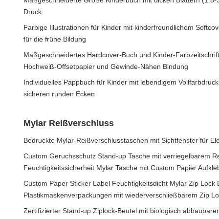
Maßgeschneiderte Größe Kinderbuch mit dicken Blättern (1.5
Druck
Farbige Illustrationen für Kinder mit kinderfreundlichem Softc
für die frühe Bildung
Maßgeschneidertes Hardcover-Buch und Kinder-Farbzeitschrift
Hochweiß-Offsetpapier und Gewinde-Nähen Bindung
Individuelles Pappbuch für Kinder mit lebendigem Vollfarbdruck
sicheren runden Ecken
Mylar Reißverschluss
Bedruckte Mylar-Reißverschlusstaschen mit Sichtfenster für Ele
Custom Geruchsschutz Stand-up Tasche mit verriegelbarem R
Feuchtigkeitssicherheit Mylar Tasche mit Custom Papier Aufkleb
Custom Paper Sticker Label Feuchtigkeitsdicht Mylar Zip Lock 
Plastikmaskenverpackungen mit wiederverschließbarem Zip L
Zertifizierter Stand-up Ziplock-Beutel mit biologisch abbaubarem