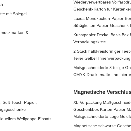
Wiederverwertbares Vollfarbdru
ch
Geschenk-Karton für Kartenke
te mit Spiegel.
Luxus-Mondkuchen-Papier-Box 
Süßigkeiten Papier-Geschenk-
chmuckmarken &
Kunstpapier Deckel Basis Box 
Verpackungskiste
2 Stück halbkreisförmiger Tee
Teiler Gelber Innenverpackung
Maßgeschneiderte 3-teilige Gr
CMYK-Druck, matte Laminierung
Magnetische Verschlu
 Soft-Touch-Papier,
XL-Verpackung Maßgeschneide
tagsgeschenke
Geschenkbox Karton Papier M
Maßgeschneiderte Logo Goldfo
iduellem Wellpappe-Einsatz
Magnetische schwarze Geschen