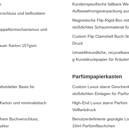
o
Kundenspezifische faltbare We
Aufbewahrungsverpackung aus
erschluss und beflocktem
Magnetische Flip-Rigid-Box mit
stoßdichtes Schaummaterial fü
oppeltürmechanismus und
Custom Flip Clamshell Buch-S
Druck
rauer Karton 157gsm
Umweltfreundliche, recycelbar
g Kunstdruckpapier für Kräuter
Parfümpapierkasten
violetter Basis für
Custom Luxus starre Geschenk
stoßdichten Einlagen für Par
Karton und minimalistisch
High-End Luxus starre Parfüm
Vollfarbdruck
chem Buchverschluss,
Benutzerdefinierte geprägte L
uktur
10ml Parfümfläschchen