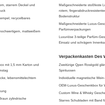
tem, starrem Deckel und
Maßgeschneiderte stoßfeste Lu
ruck
rotem, fingerabdruckresistente
Bodenstruktur
tempel, recycelbares
Maßgeschneiderte Luxus-Gesch
Parfümverpackungen
 hochwertigem, mattweißem
e
Luxuriöse 3-teilige Parfüm-Ge
Einsatz und schrägem Innenka
Verpackenkasten Des 
box mit 1,5 mm Karton und
Zweitürige Qpen Roségold glä
instag
Spirituosen
ke, lebensmittelechtem
Individuelle magnetische Wein
OEM-Luxus-Geschenkbox für Wei
kung
Custom Wine & Whisky Geschen
Braun zylindrische
Starres Schubladen mit Band 