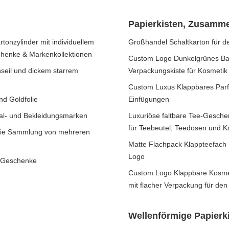
Papierkisten, Zusamm
tonzylinder mit individuellem
Großhandel Schaltkarton für 
chenke & Markenkollektionen
Custom Logo Dunkelgrünes Ba
eil und dickem starrem
Verpackungskiste für Kosmeti
Custom Luxus Klappbares Parf
d Goldfolie
Einfügungen
hal- und Bekleidungsmarken
Luxuriöse faltbare Tee-Geschen
für Teebeutel, Teedosen und K
 die Sammlung von mehreren
Matte Flachpack Klappteefach 
Logo
d Geschenke
Custom Logo Klappbare Kosme
mit flacher Verpackung für d
Wellenförmige Papierk