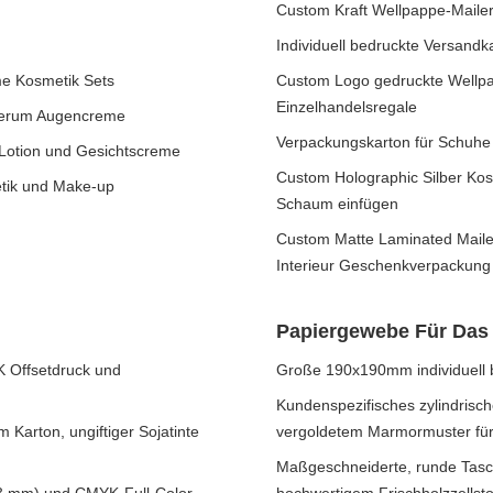
Custom Kraft Wellpappe-Mailer
Individuell bedruckte Versand
me Kosmetik Sets
Custom Logo gedruckte Wellpa
Einzelhandelsregale
 Serum Augencreme
Verpackungskarton für Schuhe
 Lotion und Gesichtscreme
Custom Holographic Silber Kos
etik und Make-up
Schaum einfügen
Custom Matte Laminated Mailer
Interieur Geschenkverpackung 
Papiergewebe Für Das
 Offsetdruck und
Große 190x190mm individuell 
Kundenspezifisches zylindrisch
 Karton, ungiftiger Sojatinte
vergoldetem Marmormuster für
Maßgeschneiderte, runde Tasc