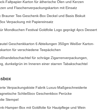
ck-Faltpapier-Karton für ätherische Ölen und Kerzen
rzen und Flaschenverpackungskarton mit Einsatz
Brauner Tee-Geschenk-Box Deckel und Basis Biskuit
Box Verpackung mit Papiereinsatz
für Mondkuchen Festival Goldfolie Logo geprägt 4pcs Dessert
beutel Geschenkkarton 6 Abteilungen 350gm Weißer Karton-
skarton für verschiedene Teepäckchen
oßhandelsschachtel für schräge Zigarrenverpackungen,
, dunkelgrün im Inneren einer starren Tabakschachtel
ssbox
rte Verpackungskiste Fabrik Luxus-Maßgeschneiderte
agnetische Schließbox Geschenkbox Perücke
lie Stempel
k-Hamper-Box mit Goldfolie für Hautpflege und Wein