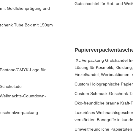
Gutschachtel für Rot- und Wei
 mit Goldfolienprägung und
schenk Tube Box mit 150gm
Papierverpackentasch
XL Verpackung Großhandel Indi
Lösung für Kosmetik, Kleidung, s
t Pantone/CMYK-Logo für
Einzelhandel, Werbeaktionen, 
Custom Holographische Papier-
 Schokolade
Custom Schmuck-Geschenk-Ta
e Weihnachts-Countdown-
Öko-freundliche braune Kraft-
Geschenkverpackung
Luxuriöses Weihnachtsgeschen
verstärkten Bandgriffe in kun
Umweltfreundliche Papiertüte