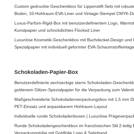
Custom gedruckte Geschenkbox für Lippenstift-Sets mit robus
Boden, 10-Hohlraum-EVA-Liner und Vintage-Stempel CMYK-D
Luxus-Parfüm-Rigid-Box mit benutzerdefiniertem Logo, Warms
Kunstpapier und schockdichtes Flocked Liner
Luxuriöse Kosmetik-Geschenkbox mit Buchdeckel-Design und
Spezialpapier mit individuell geformter EVA-Schaumstoffeinlag
Schokoladen-Papier-Box
Benutzerdefinierte sechseckige starre Schokoladen-Geschenk
goldenem Glitzer-Spezialpapier für die Verpackung zum Valent
Maßgeschneiderte Schokoladenverpackungsbox mit 1,5 mm Dic
PET-Einsatz und anpassbarem Hohlraum-Layout
Individuelle runde Schokoladenboxen | Luxuriöse Prägeverpac
Runde Schokoladengeschenkbox im französischen Stil 2-teilig 
Verpackungstübe mit Goldfolie Logo & Satinband