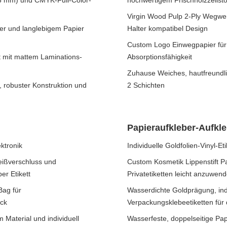
-3 mm) und CMYK-Full-Color-
hochwertigem Frischholzzellst
Virgin Wood Pulp 2-Ply Wegwer
over und langlebigem Papier
Halter kompatibel Design
Custom Logo Einwegpapier für
 mit mattem Laminations-
Absorptionsfähigkeit
Zuhause Weiches, hautfreundli
, robuster Konstruktion und
2 Schichten
Papieraufkleber-Aufkle
ktronik
Individuelle Goldfolien-Vinyl-E
eißverschluss und
Custom Kosmetik Lippenstift Pa
er Etikett
Privatetiketten leicht anzuwen
Bag für
Wasserdichte Goldprägung, indi
ock
Verpackungsklebeetiketten für
 Material und individuell
Wasserfeste, doppelseitige Pa