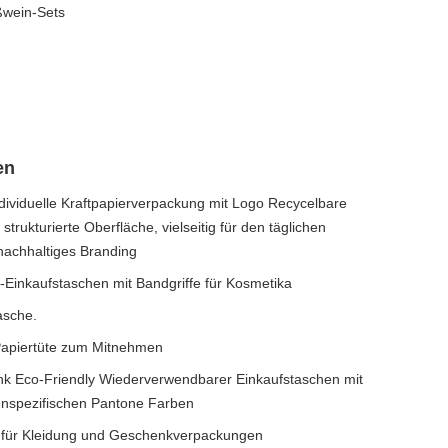
ßwein-Sets
en
viduelle Kraftpapierverpackung mit Logo Recycelbare
trukturierte Oberfläche, vielseitig für den täglichen
nachhaltiges Branding
Einkaufstaschen mit Bandgriffe für Kosmetika
sche.
Papiertüte zum Mitnehmen
k Eco-Friendly Wiederverwendbarer Einkaufstaschen mit
denspezifischen Pantone Farben
n für Kleidung und Geschenkverpackungen