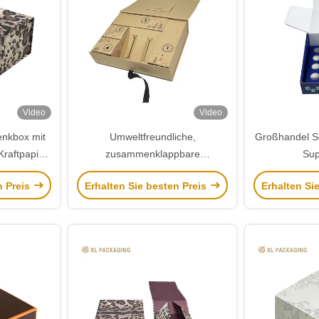
Video
Video
nkbox mit
Umweltfreundliche,
Großhandel Sc
raftpapier
zusammenklappbare
Sup
ckung
Kraftpapiergeschenkbox mit
n Preis
Erhalten Sie besten Preis
Erhalten Si
schrägem Tray und
Bandverschluss