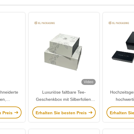
Video
hneiderte
Luxuriöse faltbare Tee-
Hochzeitsge
en,
Geschenkbox mit Silberfolien-
hochwert
agnetische
Logo. Flache, faltbare
Oberfläche 
n Preis
Erhalten Sie besten Preis
Erhalten Si
nkboxen,
Verpackungsbox für Teebeutel,
Ve
, starre
Teedosen und Kaffeebeutel
kungen