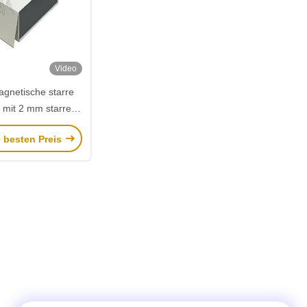
Video
agnetische starre
mit 2 mm starrem
gnetischem Flip-
e besten Preis
n individuellen
godruck