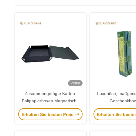
Video
Zusammengefügte Karton-
Luxuriöse, maßgesc
Faltpapierboxen Magnetische
Geschenkbox
Kraftverpackungskiste 2 mm
umweltfreundliche, m
Erhalten Sie besten Preis
Erhalten Sie beste
Dicke
Weihnachtsgesche
Schmuck, Kosmetik
Geschenkverpac