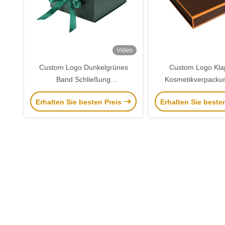
Video
Custom Logo Dunkelgrünes
Custom Logo Kla
Band Schließung
Kosmetikverpacku
Klappgeschenkfach
Braun & Orange 
Erhalten Sie besten Preis
Erhalten Sie beste
Flachverpackung
Geschenkbox mit 
Verpackungskiste für Kosmetik &
Verpackung für den 
Geschenk