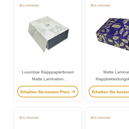
Luxuriöse Klapppapierboxen
Matte Lamina
Matte Lamination
Klappbekleidungsk
Geschenkkkleid Pullover mit
verstecktem Ne
Erhalten Sie besten Preis
Erhalten Sie beste
Magnetverschluss
Magnetverschluss 
Kunstpapier + 2mm 