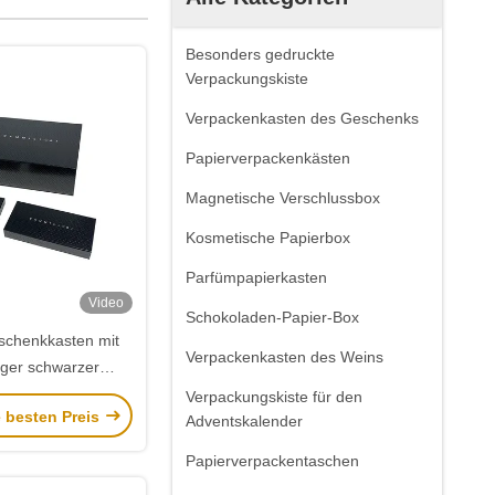
Besonders gedruckte
Verpackungskiste
Verpackenkasten des Geschenks
Papierverpackenkästen
Magnetische Verschlussbox
Kosmetische Papierbox
Parfümpapierkasten
Video
Schokoladen-Papier-Box
schenkkasten mit
Verpackenkasten des Weins
iger schwarzer
und magnetischem
Verpackungskiste für den
e besten Preis
rschluss
Adventskalender
Papierverpackentaschen