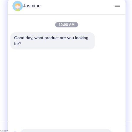
Jasmine
Schnelle Kontaktaufnahme
10:08 AM
Tel.
86-755-28357826
Good day, what product are you looking 
for?
E-Mail-Adresse
anna01@xlpackaging.com
Adresse
1810, iSteel Asia Nr.1, 18 Fuan Avenue,
Pinghu Subdistrict, Longgang District,
Shenzhen, China. Postleitzahl:518111
henzhen Xianglong Paper Product & Packaging Co., Ltd. Alle