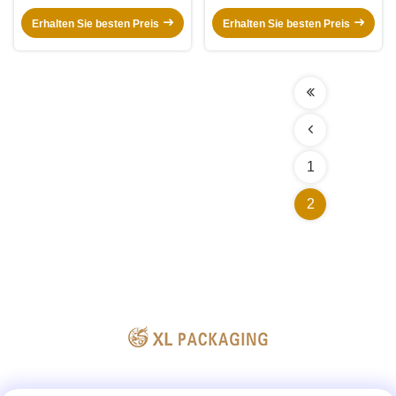
Klapppapierboxen,
Handgriffe, Verpackung,
Prägungsgutschachteln mit Band,
Klappbox mit Magnetverschluss
Erhalten Sie besten Preis
Erhalten Sie besten Preis
umweltfreundlich und anpassbar.
und UV-Druckproduktion
1
2