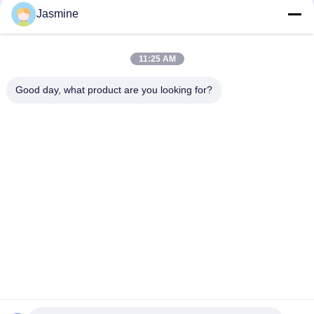
Soziale Medien
Jasmine
11:25 AM
Schnelle Kontaktaufnahme
Good day, what product are you looking for?
Tel.
86-755-28357826
E-Mail-Adresse
anna01@xlpackaging.com
Adresse
1810, iSteel Asia Nr.1, 18 Fuan Avenue, Pinghu Subdistrict,
Longgang District, Shenzhen, China. Postleitzahl:518111
Datenschutzrichtlinie
|
Sitemap
China Gute Qualität Besonders gedruckte Verpackungskiste
Lieferant. Urheberrecht © 2024-2026 Shenzhen Xianglong Paper