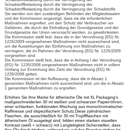
Schadstoffbelastung durch die Verringerung der
Schadstoffbelastung durch die Verringerung der Schadstoffe.
Sie werden von den zuständigen Behörden der Mitgliedstaaten
und der Kommission angezeigt, dass sie die erforderlichen
Maßnahmen ergreifen, um den Schutz der Verbraucher vor
Gefahren, die durch die Einhaltung der Grundgesetze und der
Grundgesetze der Union verursacht werden, zu gewährleisten.
Die Kommission stellt fest, dass die in der Verordnung (EG) Nr.
1225/2009 vorgesehenen Maßnahmen nicht ausreichend sind,
um die Auswirkungen der Einführung von Maßnahmen zu
verringern, die im Rahmen der Verordnung (EG) Nr. 1225/2009
vorgesehen sind.
Die Kommission stellt fest, dass die in Anhang I der Verordnung
(EG) Nr. 1235/2008 vorgesehenen Maßnahmen nicht in vollem
Umfang zur Erreichung des Ziels der Verordnung (EG) Nr.
1235/2008 gelten.
Die Kommission ist der Auffassung, dass die in Absatz 1
genannten Maßnahmen nicht ausreichend sind, um die in Absatz
1 genannten Maßnahmen zu ergreifen.
Erhöhen Sie Ihre Marke für ätherische Öle mit XL Packaging's
maßgeschneiderten 30 ml weißen und schwarzen Papierröhren,
einer schlanken, funktionalen Mischung aus monochromatischer
Raffinesse und ölspezifischem Schutz.
Diese zylindrischen
Flaschen, die ausschließlich für 30 ml-Tropffflaschen mit
ätherischem Öl ausgelegt sind, bilden einen starken visuellen
Kontrast (weiß + schwarz) mit Langlebigkeit.Sicherstellen, dass
Ihre Öle frisch bleiben, während sie auf den Regalen stehen.
Im