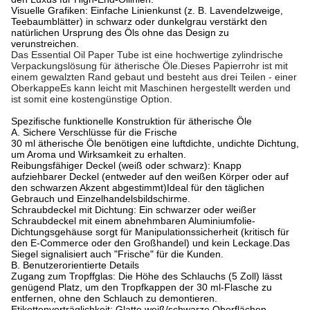
Visuelle Grafiken: Einfache Linienkunst (z. B. Lavendelzweige,
Teebaumblätter) in schwarz oder dunkelgrau verstärkt den
natürlichen Ursprung des Öls ohne das Design zu
verunstreichen.
Das Essential Oil Paper Tube ist eine hochwertige zylindrische 
Verpackungslösung für ätherische Öle.Dieses Papierrohr ist mit 
einem gewalzten Rand gebaut und besteht aus drei Teilen - einer 
OberkappeEs kann leicht mit Maschinen hergestellt werden und 
ist somit eine kostengünstige Option.
Spezifische funktionelle Konstruktion für ätherische Öle
A. Sichere Verschlüsse für die Frische
30 ml ätherische Öle benötigen eine luftdichte, undichte Dichtung,
um Aroma und Wirksamkeit zu erhalten.
Reibungsfähiger Deckel (weiß oder schwarz): Knapp
aufziehbarer Deckel (entweder auf den weißen Körper oder auf
den schwarzen Akzent abgestimmt)
Ideal für den täglichen
Gebrauch und Einzelhandelsbildschirme.
Schraubdeckel mit Dichtung: Ein schwarzer oder weißer
Schraubdeckel mit einem abnehmbaren Aluminiumfolie-
Dichtungsgehäuse sorgt für Manipulationssicherheit (kritisch für
den E-Commerce oder den Großhandel) und kein Leckage.
Das
Siegel signalisiert auch "Frische" für die Kunden.
B. Benutzerorientierte Details
Zugang zum Tropffglas: Die Höhe des Schlauchs (5 Zoll) lässt
genügend Platz, um den Tropfkappen der 30 ml-Flasche zu
entfernen, ohne den Schlauch zu demontieren.
Etikettenverträglichkeit: Glatte weiß/schwarze Oberflächen