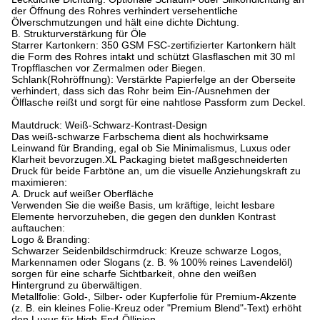
der Öffnung des Rohres verhindert versehentliche
Ölverschmutzungen und hält eine dichte Dichtung.
B. Strukturverstärkung für Öle
Starrer Kartonkern: 350 GSM FSC-zertifizierter Kartonkern hält
die Form des Rohres intakt und schützt Glasflaschen mit 30 ml
Tropfflaschen vor Zermalmen oder Biegen.
Schlank
(Rohröffnung): Verstärkte Papierfelge an der Oberseite
verhindert, dass sich das Rohr beim Ein-/Ausnehmen der
Ölflasche reißt und sorgt für eine nahtlose Passform zum Deckel.
Mautdruck: Weiß-Schwarz-Kontrast-Design
Das weiß-schwarze Farbschema dient als hochwirksame
Leinwand für Branding, egal ob Sie Minimalismus, Luxus oder
Klarheit bevorzugen.
XL Packaging bietet maßgeschneiderten
Druck für beide Farbtöne an, um die visuelle Anziehungskraft zu
maximieren:
A. Druck auf weißer Oberfläche
Verwenden Sie die weiße Basis, um kräftige, leicht lesbare
Elemente hervorzuheben, die gegen den dunklen Kontrast
auftauchen:
Logo & Branding:
Schwarzer Seidenbildschirmdruck: Kreuze schwarze Logos,
Markennamen oder Slogans (z. B. % 100% reines Lavendelöl)
sorgen für eine scharfe Sichtbarkeit, ohne den weißen
Hintergrund zu überwältigen.
Metallfolie: Gold-, Silber- oder Kupferfolie für Premium-Akzente
(z. B. ein kleines Folie-Kreuz oder "Premium Blend"-Text) erhöht
den Luxus für High-End-Öllinien.