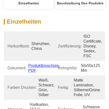
Einzelheiten
Beschreibung Des Produkts
Einzelheiten
ISO 
Certificate, 
Shenzhen, 
Herkunftsort:
Zertifizierung:
Disney, 
China
Sedex, 
FSC
Produktbroschüre 
50x50x125 
Dokument:
Rohrgröße:
PDF
Mm
Weiß, 
Matte 
Schwarz, 
Lamination, 
Farben Drucken:
Fertig:
Grün, 
Silberne/grüne 
Silber
Folie, UV
Hartkarton, 
Schwarze 