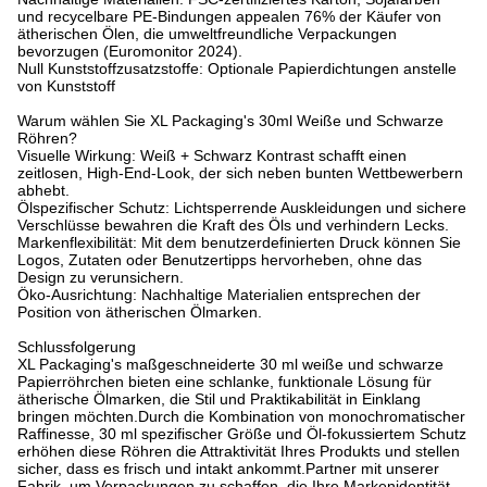
und recycelbare PE-Bindungen appealen 76% der Käufer von
ätherischen Ölen, die umweltfreundliche Verpackungen
bevorzugen (Euromonitor 2024).
Null Kunststoffzusatzstoffe: Optionale Papierdichtungen anstelle
von Kunststoff
Warum wählen Sie XL Packaging's 30ml Weiße und Schwarze
Röhren?
Visuelle Wirkung: Weiß + Schwarz Kontrast schafft einen
zeitlosen, High-End-Look, der sich neben bunten Wettbewerbern
abhebt.
Ölspezifischer Schutz: Lichtsperrende Auskleidungen und sichere
Verschlüsse bewahren die Kraft des Öls und verhindern Lecks.
Markenflexibilität: Mit dem benutzerdefinierten Druck können Sie
Logos, Zutaten oder Benutzertipps hervorheben, ohne das
Design zu verunsichern.
Öko-Ausrichtung: Nachhaltige Materialien entsprechen der
Position von ätherischen Ölmarken.
Schlussfolgerung
XL Packaging's maßgeschneiderte 30 ml weiße und schwarze
Papierröhrchen bieten eine schlanke, funktionale Lösung für
ätherische Ölmarken, die Stil und Praktikabilität in Einklang
bringen möchten.
Durch die Kombination von monochromatischer
Raffinesse, 30 ml spezifischer Größe und Öl-fokussiertem Schutz
erhöhen diese Röhren die Attraktivität Ihres Produkts und stellen
sicher, dass es frisch und intakt ankommt.
Partner mit unserer
Fabrik, um Verpackungen zu schaffen, die Ihre Markenidentität