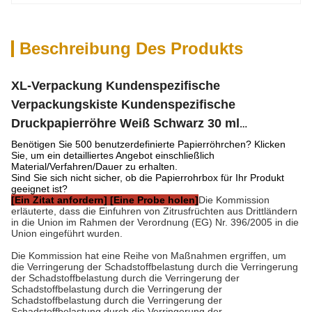
Beschreibung Des Produkts
XL-Verpackung Kundenspezifische
Verpackungskiste Kundenspezifische
Druckpapierröhre Weiß Schwarz 30 ml
Etherölpapierröhre Verpackung
Benötigen Sie 500 benutzerdefinierte Papierröhrchen? Klicken
Sie, um ein detailliertes Angebot einschließlich
Material/Verfahren/Dauer zu erhalten.
Sind Sie sich nicht sicher, ob die Papierrohrbox für Ihr Produkt
geeignet ist?
[Ein Zitat anfordern] [Eine Probe holen]
Die Kommission
erläuterte, dass die Einfuhren von Zitrusfrüchten aus Drittländern
in die Union im Rahmen der Verordnung (EG) Nr. 396/2005 in die
Union eingeführt wurden.
Die Kommission hat eine Reihe von Maßnahmen ergriffen, um
die Verringerung der Schadstoffbelastung durch die Verringerung
der Schadstoffbelastung durch die Verringerung der
Schadstoffbelastung durch die Verringerung der
Schadstoffbelastung durch die Verringerung der
Schadstoffbelastung durch die Verringerung der