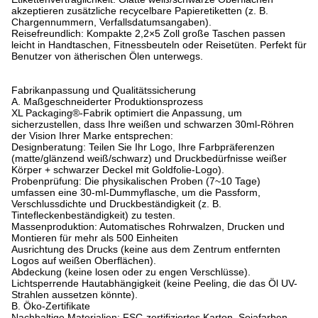
akzeptieren zusätzliche recycelbare Papieretiketten (z. B.
Chargennummern, Verfallsdatumsangaben).
Reisefreundlich: Kompakte 2,2×5 Zoll große Taschen passen
leicht in Handtaschen, Fitnessbeuteln oder Reisetüten. Perfekt für
Benutzer von ätherischen Ölen unterwegs.
Fabrikanpassung und Qualitätssicherung
A. Maßgeschneiderter Produktionsprozess
XL Packaging®-Fabrik optimiert die Anpassung, um
sicherzustellen, dass Ihre weißen und schwarzen 30ml-Röhren
der Vision Ihrer Marke entsprechen:
Designberatung: Teilen Sie Ihr Logo, Ihre Farbpräferenzen
(matte/glänzend weiß/schwarz) und Druckbedürfnisse weißer
Körper + schwarzer Deckel mit Goldfolie-Logo).
Probenprüfung: Die physikalischen Proben (7~10 Tage)
umfassen eine 30-ml-Dummyflasche, um die Passform,
Verschlussdichte und Druckbeständigkeit (z. B.
Tintefleckenbeständigkeit) zu testen.
Massenproduktion: Automatisches Rohrwalzen, Drucken und
Montieren für mehr als 500 Einheiten
Ausrichtung des Drucks (keine aus dem Zentrum entfernten
Logos auf weißen Oberflächen).
Abdeckung (keine losen oder zu engen Verschlüsse).
Lichtsperrende Hautabhängigkeit (keine Peeling, die das Öl UV-
Strahlen aussetzen könnte).
B. Öko-Zertifikate
Nachhaltige Materialien: FSC-zertifiziertes Karton, Sojafarben