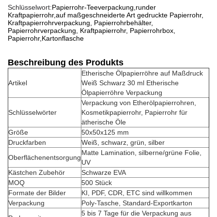
Schlüsselwort:
Papierrohr-Teeverpackung,runder
Kraftpapierrohr,auf maßgeschneiderte Art gedruckte Papierrohr,
Kraftpapierrohrverpackung, Papierrohrbehälter,
Papierrohrverpackung, Kraftpapierrohr, Papierrohrbox,
Papierrohr,Kartonflasche
Beschreibung des Produkts
Etherische Ölpapierröhre auf Maßdruck
Artikel
Weiß Schwarz 30 ml Etherische
Ölpapierröhre Verpackung
Verpackung von Etherölpapierrohren,
Schlüsselwörter
Kosmetikpapierrohr, Papierrohr für
ätherische Öle
Größe
50x50x125 mm
Druckfarben
Weiß, schwarz, grün, silber
Matte Lamination, silberne/grüne Folie,
Oberflächenentsorgung
UV
Kästchen Zubehör
Schwarze EVA
MOQ
500 Stück
Formate der Bilder
KI, PDF, CDR, ETC sind willkommen
Verpackung
Poly-Tasche, Standard-Exportkarton
5 bis 7 Tage für die Verpackung aus