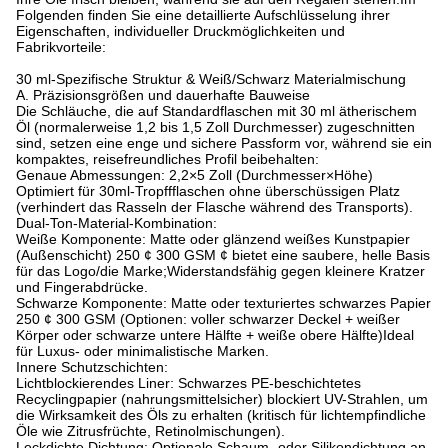
Folgenden finden Sie eine detaillierte Aufschlüsselung ihrer
Eigenschaften, individueller Druckmöglichkeiten und
Fabrikvorteile:
30 ml-Spezifische Struktur & Weiß/Schwarz Materialmischung
A. Präzisionsgrößen und dauerhafte Bauweise
Die Schläuche, die auf Standardflaschen mit 30 ml ätherischem
Öl (normalerweise 1,2 bis 1,5 Zoll Durchmesser) zugeschnitten
sind, setzen eine enge und sichere Passform vor, während sie ein
kompaktes, reisefreundliches Profil beibehalten:
Genaue Abmessungen: 2,2×5 Zoll (Durchmesser×Höhe)
Optimiert für 30ml-Tropffflaschen ohne überschüssigen Platz
(verhindert das Rasseln der Flasche während des Transports).
Dual-Ton-Material-Kombination:
Weiße Komponente: Matte oder glänzend weißes Kunstpapier
(Außenschicht) 250 ¢ 300 GSM ¢ bietet eine saubere, helle Basis
für das Logo/die Marke;
Widerstandsfähig gegen kleinere Kratzer
und Fingerabdrücke.
Schwarze Komponente: Matte oder texturiertes schwarzes Papier
250 ¢ 300 GSM (Optionen: voller schwarzer Deckel + weißer
Körper oder schwarze untere Hälfte + weiße obere Hälfte)Ideal
für Luxus- oder minimalistische Marken.
Innere Schutzschichten:
Lichtblockierendes Liner: Schwarzes PE-beschichtetes
Recyclingpapier (nahrungsmittelsicher) blockiert UV-Strahlen, um
die Wirksamkeit des Öls zu erhalten (kritisch für lichtempfindliche
Öle wie Zitrusfrüchte, Retinolmischungen).
Leckdichte Dichtung: Optionale Schaum- oder Silikondichtung an