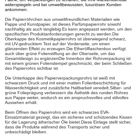
widerspiegeln und bei umweltbewussten, luxuriösen Kunden
ankommen.
Die Papierröhrchen aus umweltfreundlichen Materialien wie 
Pappe und Kunstpapier, ist dieses Parfümpapierrohr sowohl 
nachhaltig als auch langlebig.Es kann angepasst werden, um den 
spezifischen Produktanforderungen gerecht zu werden.Die 
Oberkappe des Kosmetikpapierrohrs ist überwiegend schwarz, 
mit UV-gedrucktem Text auf der Vorderseite, um einen 
glänzenden Effekt zu erzeugen.Die Etherölflaschenbox verfügt 
auch über grüne Folienstiftung an der Oberseite, um das 
Gesamtdesign zu ergänzenDie Innenbox der Rohrverpackung ist 
mit einem grünen Folienstempel geschmückt, der beim Schließen 
des Papierrohrs sichtbar ist.
Die Unterkappe des Papierverpackungsrohrs ist weiß mit 
schwarzem Druck und mit einer matten Folienbeschichtung für 
Wasserdichtigkeit und zusätzliche Haltbarkeit veredelt.Silber- und 
grüne Folieprägung verbessern die Ästhetik des runden Rohres 
aus Pappe weiter, wodurch es ein anspruchsvolles und stilvolles 
Aussehen erhält.
Beim Öffnen des Papierrohrs wird ein schwarzes EVA-
Einsatzmaterial gezeigt, das ein sicheres und schützendes Kissen 
für die Lagerung ätherischer Öle bietet.Diese Einlage stellt sicher, 
dass die Produkte während des Transports sicher und 
unbeschädigt bleiben.