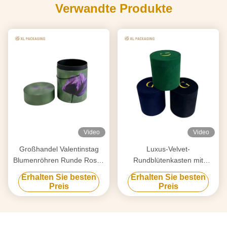
Verwandte Produkte
Video
Video
Großhandel Valentinstag
Luxus-Velvet-
Blumenröhren Runde Rosen
Rundblütenkasten mit
Zylinderboxen
Premium-Velvet-Gewebe
Erhalten Sie besten
Erhalten Sie besten
Massenanpassung Schnelle
und Goldfolie
Preis
Preis
Produktion Festdesign für
Blumenhändler
Geschenkeladen Global