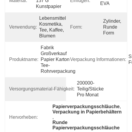
Material:
157 G 
Einfügen:
EVA
Kunstpapier
Lebensmittel, 
Zylinder, 
Kosmetika, 
Verwendung:
Form:
Runde 
Tee, Kaffee, 
Form
Blumen
Fabrik 
Großverkauf 
S
Produktname:
Papier Karton 
Verpackung Informationen:
F
Tee-
Rohrverpackung
200000-
Versorgungsmaterial-Fähigkeit:
Teilig/Stücke 
Pro Monat
Papierverpackungsschläuche
, 
Verpackung in Papierbehältern
Hervorheben:
, 
Runde 
Papierverpackungsschläuche