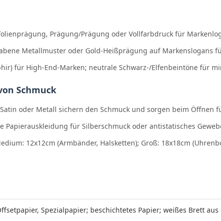
rfolienprägung, Prägung/Prägung oder Vollfarbdruck für Markenl
habene Metallmuster oder Gold-Heißprägung auf Markenslogans fü
hir) für High-End-Marken; neutrale Schwarz-/Elfenbeintöne für mi
 von Schmuck
 Satin oder Metall sichern den Schmuck und sorgen beim Öffnen f
te Papierauskleidung für Silberschmuck oder antistatisches Ge
Medium: 12x12cm (Armbänder, Halsketten); Groß: 18x18cm (Uhrenbox
ffsetpapier, Spezialpapier; beschichtetes Papier; weißes Brett au