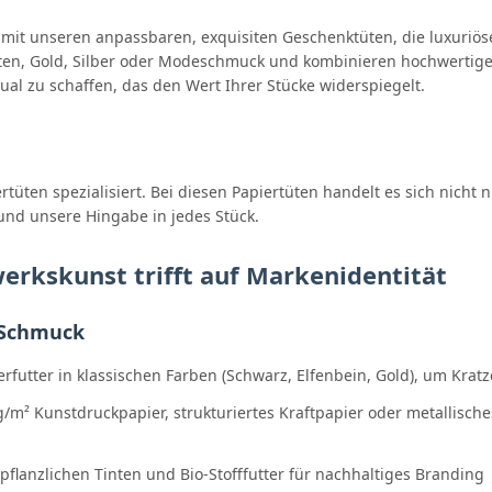
it unseren anpassbaren, exquisiten Geschenktüten, die luxuriös
nten, Gold, Silber oder Modeschmuck und kombinieren hochwertige 
al zu schaffen, das den Wert Ihrer Stücke widerspiegelt.
ertüten spezialisiert. Bei diesen Papiertüten handelt es sich nich
 und unsere Hingabe in jedes Stück.
rkskunst trifft auf Markenidentität
 Schmuck
erfutter in klassischen Farben (Schwarz, Elfenbein, Gold), um Kra
g/m² Kunstdruckpapier, strukturiertes Kraftpapier oder metallisch
 pflanzlichen Tinten und Bio-Stofffutter für nachhaltiges Branding