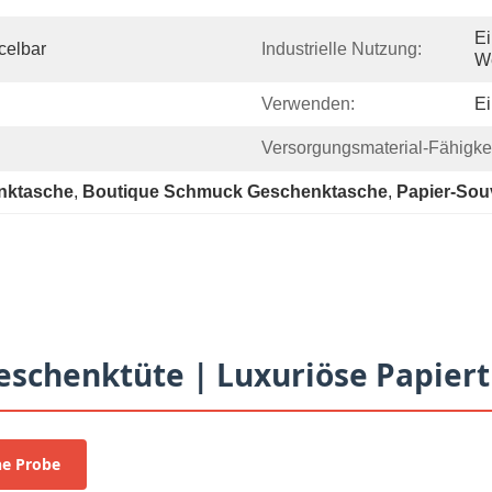
Ei
celbar
Industrielle Nutzung:
W
Verwenden:
Ei
Versorgungsmaterial-Fähigkei
nktasche
, 
Boutique Schmuck Geschenktasche
, 
Papier-Sou
schenktüte | Luxuriöse Papiertü
ne Probe