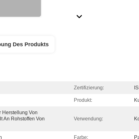
bung Des Produkts
Zertifizierung:
IS
Produkt:
Ku
 Herstellung Von 
t An Rohstoffen Von 
Verwendung:
Ko
n
Farbe:
P