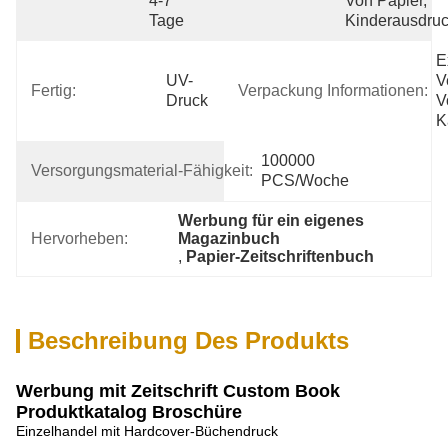
4-7 
Von Papier, 
Tage
Kinderausdru
E
UV-
V
Fertig:
Verpackung Informationen:
Druck
V
K
100000 
Versorgungsmaterial-Fähigkeit:
PCS/Woche
Werbung für ein eigenes 
Hervorheben:
Magazinbuch
, 
Papier-Zeitschriftenbuch
Beschreibung Des Produkts
Werbung mit Zeitschrift Custom Book
Produktkatalog Broschüre
Einzelhandel mit Hardcover-Büchendruck