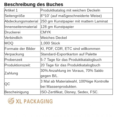
Beschreibung des Buches
Artikel 1
Produktkatalog mit weichen Deckeln
Seitengröße
8'*10' (auf maßgeschneiderte Weise)
Abdeckungsmaterial
250 gm Kunstpapier mit mattem Laminat
Innenseitenmaterial
128 gm Kunstpapier
Druckerei
CMYK
Verbindlich
Weiches Deckel
MOQ
1,000 Stück
Formate der Bilder
KI, PDF, CDR, ETC sind willkommen
Verpackung
Standard-Exportkarton auf Palette
Probenzeit
5-7 Tage für das Produktkatalogbuch
Produktionszeit:
20 Tage für das Produktkatalogbuch
30% Anzahlung im Voraus, 70% Saldo
Zahlung
gegen B/L.
3 Mal ab Materialwahl, 100%ige Kontrolle
QC
bei Massenprodukten.
Bescheinigung
ISO-Zertifikat, Disney, Sedex, FSC.