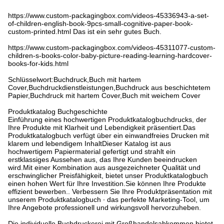
https://www.custom-packagingbox.com/videos-45336943-a-set-
of-children-english-book-9pcs-small-cognitive-paper-book-
custom-printed.html Das ist ein sehr gutes Buch.
https://www.custom-packagingbox.com/videos-45311077-custom-
children-s-books-color-baby-picture-reading-learning-hardcover-
books-for-kids.html
Schlüsselwort:Buchdruck,Buch mit hartem
Cover,Buchdruckdienstleistungen,Buchdruck aus beschichtetem
Papier,Buchdruck mit hartem Cover,Buch mit weichem Cover
Produktkatalog Buchgeschichte
Einführung eines hochwertigen Produktkatalogbuchdrucks, der
Ihre Produkte mit Klarheit und Lebendigkeit präsentiert.Das
Produktkatalogbuch verfügt über ein einwandfreies Drucken mit
klarem und lebendigem InhaltDieser Katalog ist aus
hochwertigem Papiermaterial gefertigt und strahlt ein
erstklassiges Aussehen aus, das Ihre Kunden beeindrucken
wird.Mit einer Kombination aus ausgezeichneter Qualität und
erschwinglicher Preisfähigkeit, bietet unser Produktkatalogbuch
einen hohen Wert für Ihre Investition.Sie können Ihre Produkte
effizient bewerben.. Verbessern Sie Ihre Produktpräsentation mit
unserem Produktkatalogbuch ∙ das perfekte Marketing-Tool, um
Ihre Angebote professionell und wirkungsvoll hervorzuheben.
Die individuelle Buchdruckerei mit Großhandelsabkommen bietet