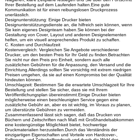
Ihrer Bestellung auf dem Laufenden halten.
Eine gute
Kommunikation ist für einen reibungslosen Druckprozess
unerlässlich.
Designunterstützung: Einige Drucker bieten
Designunterstützungsdienste an, die hilfreich sein können, wenn
Sie kein eigenes Designteam haben.
Sie können bei der
Gestaltung von Cover, Layout und anderen Designelementen
helfen, um ein visuell ansprechendes Produkt zu schaffen.
C. Kosten und Durchlaufzeit
Kostenvergleich: Vergleichen Sie Angebote verschiedener
Drucker, um den besten Preis für Ihr Geld zu finden.
Betrachten
Sie nicht nur den Preis pro Einheit, sondern auch alle
zusätzlichen Gebühren für die Anpassung, den Versand und die
Einrichtung.
Allerdings sollten Sie vorsichtig mit extrem niedrigen
Preisen umgehen, da sie auf einen Kompromiss bei der Qualität
hindeuten können.
Umschlagzeit: Bestimmen Sie die erwartete Umschlagzeit für Ihre
Bestellung und stellen Sie sicher, dass sie mit Ihrem
Veröffentlichungsplan übereinstimmt.
Einige Drucker bieten
möglicherweise einen beschleunigten Service gegen eine
zusätzliche Gebühr an, aber es ist wichtig, im Voraus zu planen,
um überstürzte Gebühren zu vermeiden.
Zusammenfassend lässt sich sagen, daß das Drucken von
Büchern und Zeitschriften nach Maß mit Großhandelsabkommen
eine kostengünstige Möglichkeit bietet, hochwertige
Druckmaterialien herzustellen.
Durch das Verständnis der
einzigartigen Eigenschaften und Vorteile von Hardcover-,
Softcover- und Zeitschriftendruck und durch die Wahl des