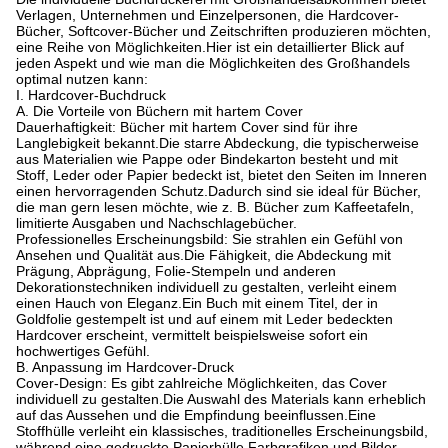
Verlagen, Unternehmen und Einzelpersonen, die Hardcover-
Bücher, Softcover-Bücher und Zeitschriften produzieren möchten,
eine Reihe von Möglichkeiten.
Hier ist ein detaillierter Blick auf
jeden Aspekt und wie man die Möglichkeiten des Großhandels
optimal nutzen kann:
I. Hardcover-Buchdruck
A. Die Vorteile von Büchern mit hartem Cover
Dauerhaftigkeit: Bücher mit hartem Cover sind für ihre
Langlebigkeit bekannt.
Die starre Abdeckung, die typischerweise
aus Materialien wie Pappe oder Bindekarton besteht und mit
Stoff, Leder oder Papier bedeckt ist, bietet den Seiten im Inneren
einen hervorragenden Schutz.
Dadurch sind sie ideal für Bücher,
die man gern lesen möchte, wie z. B. Bücher zum Kaffeetafeln,
limitierte Ausgaben und Nachschlagebücher.
Professionelles Erscheinungsbild: Sie strahlen ein Gefühl von
Ansehen und Qualität aus.
Die Fähigkeit, die Abdeckung mit
Prägung, Abprägung, Folie-Stempeln und anderen
Dekorationstechniken individuell zu gestalten, verleiht einem
einen Hauch von Eleganz.
Ein Buch mit einem Titel, der in
Goldfolie gestempelt ist und auf einem mit Leder bedeckten
Hardcover erscheint, vermittelt beispielsweise sofort ein
hochwertiges Gefühl.
B. Anpassung im Hardcover-Druck
Cover-Design: Es gibt zahlreiche Möglichkeiten, das Cover
individuell zu gestalten.
Die Auswahl des Materials kann erheblich
auf das Aussehen und die Empfindung beeinflussen.
Eine
Stoffhülle verleiht ein klassisches, traditionelles Erscheinungsbild,
während eine gedruckte Papierhülle Farbgrafiken und Bilder