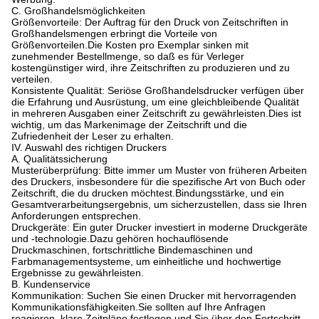
C. Großhandelsmöglichkeiten
Größenvorteile: Der Auftrag für den Druck von Zeitschriften in
Großhandelsmengen erbringt die Vorteile von
Größenvorteilen.
Die Kosten pro Exemplar sinken mit
zunehmender Bestellmenge, so daß es für Verleger
kostengünstiger wird, ihre Zeitschriften zu produzieren und zu
verteilen.
Konsistente Qualität: Seriöse Großhandelsdrucker verfügen über
die Erfahrung und Ausrüstung, um eine gleichbleibende Qualität
in mehreren Ausgaben einer Zeitschrift zu gewährleisten.
Dies ist
wichtig, um das Markenimage der Zeitschrift und die
Zufriedenheit der Leser zu erhalten.
IV. Auswahl des richtigen Druckers
A. Qualitätssicherung
Musterüberprüfung: Bitte immer um Muster von früheren Arbeiten
des Druckers, insbesondere für die spezifische Art von Buch oder
Zeitschrift, die du drucken möchtest.Bindungsstärke, und ein
Gesamtverarbeitungsergebnis, um sicherzustellen, dass sie Ihren
Anforderungen entsprechen.
Druckgeräte: Ein guter Drucker investiert in moderne Druckgeräte
und -technologie.
Dazu gehören hochauflösende
Druckmaschinen, fortschrittliche Bindemaschinen und
Farbmanagementsysteme, um einheitliche und hochwertige
Ergebnisse zu gewährleisten.
B. Kundenservice
Kommunikation: Suchen Sie einen Drucker mit hervorragenden
Kommunikationsfähigkeiten.
Sie sollten auf Ihre Anfragen
reagieren, klare Zeitpläne festlegen und Sie über den Fortschritt