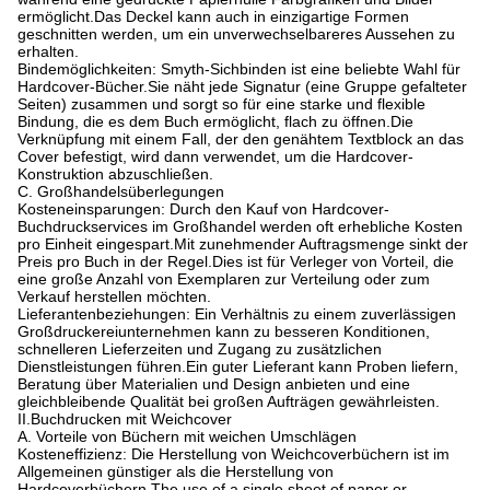
ermöglicht.
Das Deckel kann auch in einzigartige Formen
geschnitten werden, um ein unverwechselbareres Aussehen zu
erhalten.
Bindemöglichkeiten: Smyth-Sichbinden ist eine beliebte Wahl für
Hardcover-Bücher.
Sie näht jede Signatur (eine Gruppe gefalteter
Seiten) zusammen und sorgt so für eine starke und flexible
Bindung, die es dem Buch ermöglicht, flach zu öffnen.
Die
Verknüpfung mit einem Fall, der den genähtem Textblock an das
Cover befestigt, wird dann verwendet, um die Hardcover-
Konstruktion abzuschließen.
C. Großhandelsüberlegungen
Kosteneinsparungen: Durch den Kauf von Hardcover-
Buchdruckservices im Großhandel werden oft erhebliche Kosten
pro Einheit eingespart.
Mit zunehmender Auftragsmenge sinkt der
Preis pro Buch in der Regel.
Dies ist für Verleger von Vorteil, die
eine große Anzahl von Exemplaren zur Verteilung oder zum
Verkauf herstellen möchten.
Lieferantenbeziehungen: Ein Verhältnis zu einem zuverlässigen
Großdruckereiunternehmen kann zu besseren Konditionen,
schnelleren Lieferzeiten und Zugang zu zusätzlichen
Dienstleistungen führen.
Ein guter Lieferant kann Proben liefern,
Beratung über Materialien und Design anbieten und eine
gleichbleibende Qualität bei großen Aufträgen gewährleisten.
II.
Buchdrucken mit Weichcover
A. Vorteile von Büchern mit weichen Umschlägen
Kosteneffizienz: Die Herstellung von Weichcoverbüchern ist im
Allgemeinen günstiger als die Herstellung von
Hardcoverbüchern.
The use of a single sheet of paper or