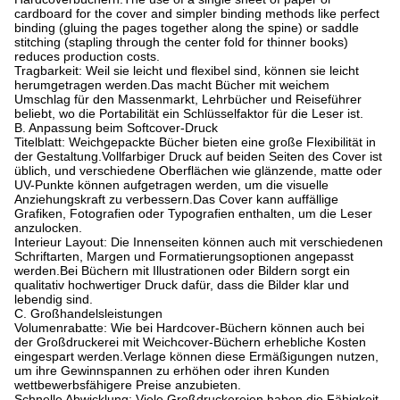
cardboard for the cover and simpler binding methods like perfect
binding (gluing the pages together along the spine) or saddle
stitching (stapling through the center fold for thinner books)
reduces production costs.
Tragbarkeit: Weil sie leicht und flexibel sind, können sie leicht
herumgetragen werden.
Das macht Bücher mit weichem
Umschlag für den Massenmarkt, Lehrbücher und Reiseführer
beliebt, wo die Portabilität ein Schlüsselfaktor für die Leser ist.
B. Anpassung beim Softcover-Druck
Titelblatt: Weichgepackte Bücher bieten eine große Flexibilität in
der Gestaltung.
Vollfarbiger Druck auf beiden Seiten des Cover ist
üblich, und verschiedene Oberflächen wie glänzende, matte oder
UV-Punkte können aufgetragen werden, um die visuelle
Anziehungskraft zu verbessern.
Das Cover kann auffällige
Grafiken, Fotografien oder Typografien enthalten, um die Leser
anzulocken.
Interieur Layout: Die Innenseiten können auch mit verschiedenen
Schriftarten, Margen und Formatierungsoptionen angepasst
werden.
Bei Büchern mit Illustrationen oder Bildern sorgt ein
qualitativ hochwertiger Druck dafür, dass die Bilder klar und
lebendig sind.
C. Großhandelsleistungen
Volumenrabatte: Wie bei Hardcover-Büchern können auch bei
der Großdruckerei mit Weichcover-Büchern erhebliche Kosten
eingespart werden.
Verlage können diese Ermäßigungen nutzen,
um ihre Gewinnspannen zu erhöhen oder ihren Kunden
wettbewerbsfähigere Preise anzubieten.
Schnelle Abwicklung: Viele Großdruckereien haben die Fähigkeit,