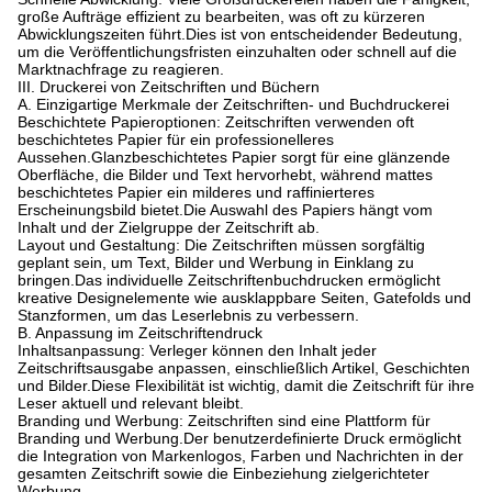
große Aufträge effizient zu bearbeiten, was oft zu kürzeren
Abwicklungszeiten führt.
Dies ist von entscheidender Bedeutung,
um die Veröffentlichungsfristen einzuhalten oder schnell auf die
Marktnachfrage zu reagieren.
III. Druckerei von Zeitschriften und Büchern
A. Einzigartige Merkmale der Zeitschriften- und Buchdruckerei
Beschichtete Papieroptionen: Zeitschriften verwenden oft
beschichtetes Papier für ein professionelleres
Aussehen.
Glanzbeschichtetes Papier sorgt für eine glänzende
Oberfläche, die Bilder und Text hervorhebt, während mattes
beschichtetes Papier ein milderes und raffinierteres
Erscheinungsbild bietet.
Die Auswahl des Papiers hängt vom
Inhalt und der Zielgruppe der Zeitschrift ab.
Layout und Gestaltung: Die Zeitschriften müssen sorgfältig
geplant sein, um Text, Bilder und Werbung in Einklang zu
bringen.
Das individuelle Zeitschriftenbuchdrucken ermöglicht
kreative Designelemente wie ausklappbare Seiten, Gatefolds und
Stanzformen, um das Leserlebnis zu verbessern.
B. Anpassung im Zeitschriftendruck
Inhaltsanpassung: Verleger können den Inhalt jeder
Zeitschriftsausgabe anpassen, einschließlich Artikel, Geschichten
und Bilder.
Diese Flexibilität ist wichtig, damit die Zeitschrift für ihre
Leser aktuell und relevant bleibt.
Branding und Werbung: Zeitschriften sind eine Plattform für
Branding und Werbung.
Der benutzerdefinierte Druck ermöglicht
die Integration von Markenlogos, Farben und Nachrichten in der
gesamten Zeitschrift sowie die Einbeziehung zielgerichteter
Werbung.