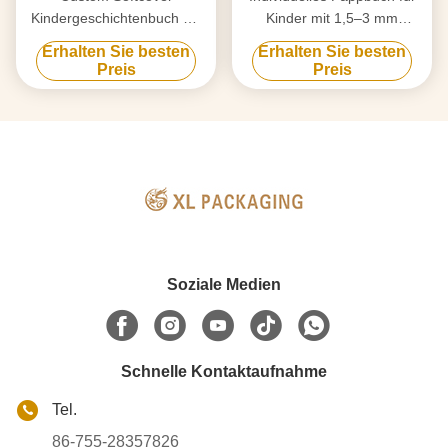
Kindergeschichtenbuch mit
Kinder mit 1,5–3 mm
4-farbigem CMYK
dickem, starrem Karton,
Erhalten Sie besten
Erhalten Sie besten
Offsetdruck und
ungiftiger Sojatinte und
Preis
Preis
Matte/Glanz-Lamination
reißfesten Seiten
Soziale Medien
Schnelle Kontaktaufnahme
Tel.
86-755-28357826