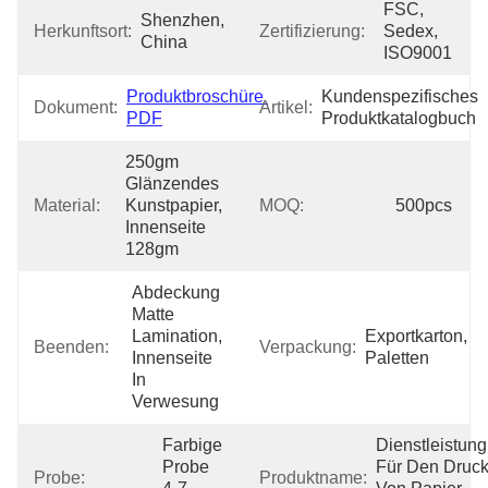
FSC, 
Shenzhen, 
Herkunftsort:
Zertifizierung:
Sedex, 
China
ISO9001
Produktbroschüre 
Kundenspezifisches 
Dokument:
Artikel:
PDF
Produktkatalogbuch
250gm 
Glänzendes 
Material:
Kunstpapier, 
MOQ:
500pcs
Innenseite 
128gm
Abdeckung 
Matte 
Lamination, 
Exportkarton, 
Beenden:
Verpackung:
Innenseite 
Paletten
In 
Verwesung
Farbige 
Dienstleistung 
Probe 
Für Den Druck
Probe:
Produktname: