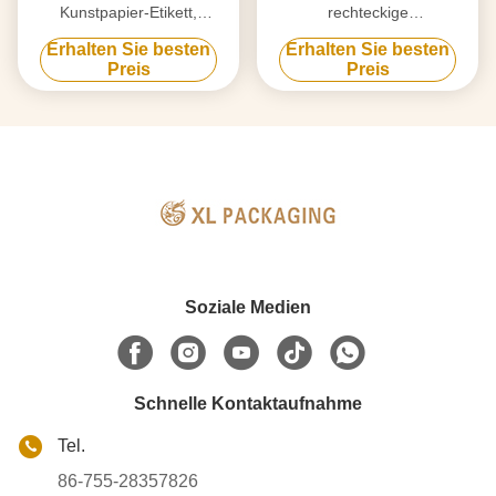
Kunstpapier-Etikett,
rechteckige
individuell gedruckte
Etikettenaufkleberrolle mit
Erhalten Sie besten
Erhalten Sie besten
Aufkleber für XL-
Logodruck in XL-Verpackung
Preis
Preis
Verpackungslösung
Soziale Medien
Schnelle Kontaktaufnahme
Tel.
86-755-28357826