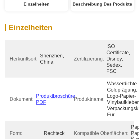
Einzelheiten
Beschreibung Des Produkts
Einzelheiten
ISO 
Certificate, 
Shenzhen, 
Herkunftsort:
Zertifizierung:
Disney, 
China
Sedex, 
FSC
Wasserdichte 
Goldprägung, I
Produktbroschüre 
Logo-Papier-
Dokument:
Produktname:
PDF
Vinylaufkleber
Verpackungskl
Für 
Papi
Form:
Rechteck
Kompatible Oberflächen:
Pap