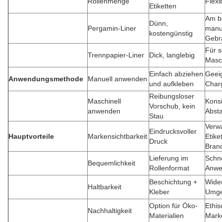
Rollenmenge
Flexi
Etiketten
Am b
Dünn,
Pergamin-Liner
manu
kostengünstig
Gebr
Für s
Trennpapier-Liner
Dick, langlebig
Masc
Einfach abziehen
Geeig
Anwendungsmethode
Manuell anwenden
und aufkleben
Char
Reibungsloser
Maschinell
Konsi
Vorschub, kein
anwenden
Abst
Stau
Verw
Eindrucksvoller
Hauptvorteile
Markensichtbarkeit
Etiket
Druck
Brand
Lieferung im
Schne
Bequemlichkeit
Rollenformat
Anwe
Beschichtung +
Wider
Haltbarkeit
Kleber
Umg
Option für Öko-
Ethis
Nachhaltigkeit
Materialien
Mark