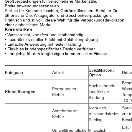
Großverpackungen für verschiedene Markenstile.
Breite Anwendungsszenarien
Perfekt für Kosmetikflaschen, Getränkeflaschen, Behälter für
ätherische Öle, Alltagsgüter und Geschenkverpackungen.
Praktisch und stilvoll, ideale Wahl für die Verpackungsdekoration
einer einheitlichen Marke.
Kernstärken
• Wasserdicht, kratzfest und lichtbeständig
• Luxuriöser visueller Effekt mit Goldfolienprägung
• Einfache Anwendung mit fester Haftung
• Flexibles kundenspezifisches Design verfügbar
• Langlebig für den langfristigen kommerziellen Einsatz
Spezifikation /
Kategorie
Artikel
Detai
Option
Best
Hochklebende,
Permanenter
Wass
Klebelösungen
langfristige
Kleber
Temp
Bindung
-10 °
Klebriges,
Saub
Abnehmbarer
rückstandsfreies
zur 
Kleber
Peeling
Besch
Erfül
Umweltfreundlicher
Pflanzlich,