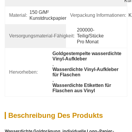
Kun
150 G/m² 
Material:
Verpackung Informationen:
K
Kunstdruckpapier
200000-
Versorgungsmaterial-Fähigkeit:
Teilig/Stücke 
Pro Monat
Goldgestempelte wasserdichte 
Vinyl-Aufkleber
, 
Wasserdichte Vinyl-Aufkleber 
Hervorheben:
für Flaschen
, 
Wasserdichte Etiketten für 
Flaschen aus Vinyl
Beschreibung Des Produkts
Wasserdichte Goldprägung, individuelle Logo-Papier-