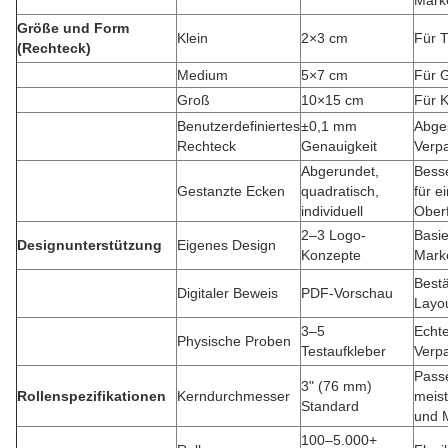
Mark
Größe und Form
Klein
2×3 cm
Für 
(Rechteck)
Medium
5×7 cm
Für 
Groß
10×15 cm
Für K
Benutzerdefiniertes
±0,1 mm
Abges
Rechteck
Genauigkeit
Verp
Abgerundet,
Bess
Gestanzte Ecken
quadratisch,
für e
individuell
Ober
2–3 Logo-
Basi
Designunterstützung
Eigenes Design
Konzepte
Marke
Bestä
Digitaler Beweis
PDF-Vorschau
Layo
3–5
Echt
Physische Proben
Testaufkleber
Verp
Passe
3" (76 mm)
Rollenspezifikationen
Kerndurchmesser
meis
Standard
und 
100–5.000+