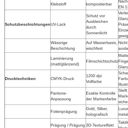
Nachh
Klebstoff
kompostierbar
EN 1
Verle
Schutz vor
Glanz
Ausbleichen
Schutzbeschichtungen
UV-Lack
Präse
durch
Einze
Sonnenlicht
geei
Wässrige
Auf Wasserbasis,
Nicht
Beschichtung
wischfest
ausla
Matte
Laminierung
Filmschichtschutz
Finge
(matt/glänzend)
Glan
Scha
1200 dpi
Drucktechniken
CMYK-Druck
Farbv
Vollfarbe
Illus
Stellt
Pantone-
Exakte Kontrolle
Mark
Anpassung
der Markenfarbe
siche
Gold, Silber,
Luxu
Folienprägung
holografisch
metal
Takti
Prägung / Prägung
3D-Textureffekt