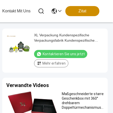
Kontakt Mit Uns
Zitat
XL Verpackung Kundenspezifische
Verpackungsfabrik Kundenspezifische
Luxusboxen Leere Kosmetik
Adventskalender Box
Kontaktieren Sie uns jetzt
Weihnachtsbaumform Kleine Schublade
Geschenkverpackungsbox
Mehr erfahren
Verwandte Videos
Maßgeschneiderte starre
Geschenkbox mit 360°
drehbarem
Doppeltürmechanismus
und vier unabhängigen