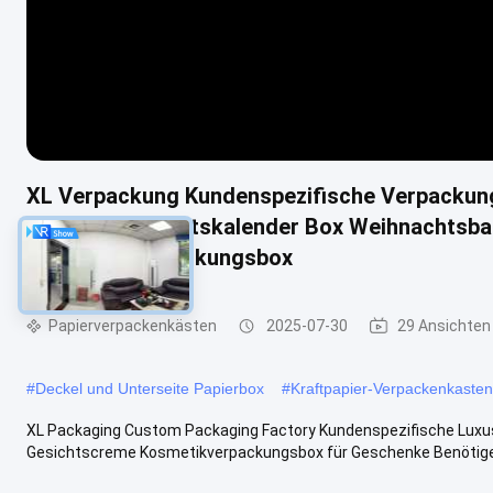
XL Verpackung Kundenspezifische Verpackung
Kosmetik Adventskalender Box Weihnachtsba
Geschenkverpackungsbox
Papierverpackenkästen
2025-07-30
29 Ansichten
#
Deckel und Unterseite Papierbox
#
Kraftpapier-Verpackenkasten
XL Packaging Custom Packaging Factory Kundenspezifische Lux
Gesichtscreme Kosmetikverpackungsbox für Geschenke Benötigen Si