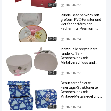
Abteilungen für
Papierverpackenkästen
00:17
2026-07-27
Luxusverpackungen
Runde Geschenkbox mit
großem PVC-Fenster und
vier fächerförmigen
Fächern für Premium-
Verpackungen
Papierverpackenkästen
00:26
2026-07-24
Individuelle recycelbare
runde Koffer-
Geschenkbox mit
Metallverschluss und
beflocktem Innenfutter
für umweltfreundliche
Papierverpackenkästen
00:21
2026-07-27
Verpackung
Benutzerdefinierte
Feiertags-Strukturierte
Geschenkbox mit
Vintage-Metallriegel und
Winter-Weihnachtsdruck
Papierverpackenkästen
00:21
2026-07-24