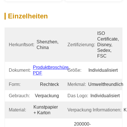
Einzelheiten
ISO 
Certificate, 
Shenzhen, 
Herkunftsort:
Zertifizierung:
Disney, 
China
Sedex, 
FSC
Produktbroschüre 
Dokument:
Größe:
Individualisiert
PDF
Form:
Rechteck
Merkmal:
Umweltfreundlich
Gebrauch:
Verpackung
Das Logo:
Individualisiert
Kunstpapier 
Material:
Verpackung Informationen:
K
+ Karton
200000-