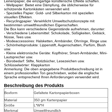
Leinenpapier, die einzigartige künstlerische Effekte schaffen.
- Wellpapier: Bietet eine Dämpfung, die üblicherweise für
schützende Kartonkästen verwendet wird.
- Spezielles Papier: Gold- und Silberkarton mit speziellen
visuellen Effekten.
- Recyclingpapier: Verwirklicht Umweltschutzkonzepte mit
bestimmten umweltfreundlichen Eigenschaften.
Die Box kann verschiedene Gegenstände aufnehmen, darunter:
- Verschiedene Lebensmittel: Schokolade, Süßigkeiten, Gebäck,
Nüsse, Tees usw.
- Modeaccessoires: Halsketten, Armbänder, Ohrringe, Ringe usw.
- Schönheitsprodukte: Lippenstift, Augenschatten, Parfüm, Blush
usw.
- Kleine elektronische Geräte: Kopfhörer, Smart-Armbänder, Mini-
Lautsprecher usw.
- Bürobedarf: Stifte, Notizbücher, Lesezeichen usw.
Schlüsselwörter: Klappkarton
Anmerkung: Die oben angegebene Produktbeschreibung ist in
einem professionellen Ton geschrieben, wobei die englische
Sprache entsprechend Ihren Anforderungen verwendet wird.
Beschreibung des Produkts
Boxform
Gefaltete Kartonpapierboxen
Material
350 gm Kartenpapier
Größe
L*W*H
Merkmal
Umweltfreundlich