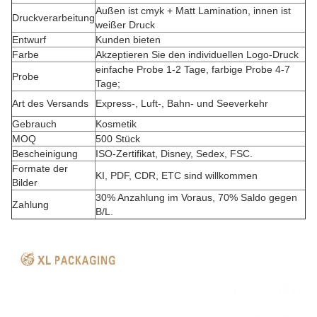
Außen ist cmyk + Matt Lamination, innen ist
Druckverarbeitung
weißer Druck
Entwurf
Kunden bieten
Farbe
Akzeptieren Sie den individuellen Logo-Druck
einfache Probe 1-2 Tage, farbige Probe 4-7
Probe
Tage;
Art des Versands
Express-, Luft-, Bahn- und Seeverkehr
Gebrauch
Kosmetik
MOQ
500 Stück
Bescheinigung
ISO-Zertifikat, Disney, Sedex, FSC.
Formate der
KI, PDF, CDR, ETC sind willkommen
Bilder
30% Anzahlung im Voraus, 70% Saldo gegen
Zahlung
B/L.