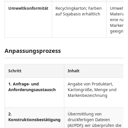
Umweltkonformität
Recyclingkarton; Farben
Umweltfr
auf Sojabasis erhältlich
Materiali
eine nac
Markenbo
geeignet
Anpassungsprozess
Schritt
Inhalt
1. Anfrage- und
Angabe von Produktart,
Anforderungsaustausch
Kartongröße, Menge und
Markenbezeichnung
2.
Übermittlung von
Konstruktionsbestätigung
druckfertigen Dateien
(AI/PDF); wir überprüfen die