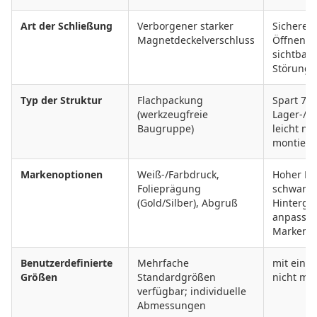
Art der Schließung
Verborgener starker
Sicheres,
Magnetdeckelverschluss
Öffnen/S
sichtbar
Störung
Typ der Struktur
Flachpackung
Spart 70
(werkzeugfreie
Lager-/Ve
Baugruppe)
leicht na
montiere
Markenoptionen
Weiß-/Farbdruck,
Hoher Ko
Folieprägung
schwarz
(Gold/Silber), Abgruß
Hintergr
anpassba
Markenri
Benutzerdefinierte
Mehrfache
mit einer
Größen
Standardgrößen
nicht me
verfügbar; individuelle
Abmessungen