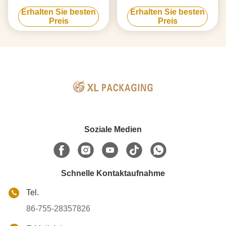
Magnetische
Geschenkboxen,
Erhalten Sie besten
Erhalten Sie besten
Kraftverpackungskiste 2 mm
umweltfreundliche,
Preis
Preis
Dicke
magnetische
Weihnachtsgeschenkboxen,
Schmuck, Kosmetik, starre
Geschenkverpackungen
Soziale Medien
Schnelle Kontaktaufnahme
Tel.
86-755-28357826