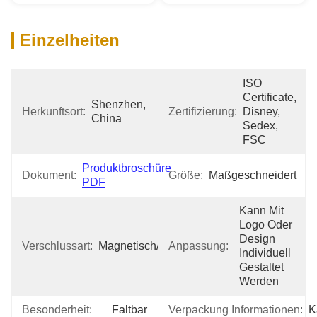
Einzelheiten
ISO 
Certificate, 
Shenzhen, 
Herkunftsort:
Zertifizierung:
Disney, 
China
Sedex, 
FSC
Produktbroschüre 
Dokument:
Größe:
Maßgeschneidert
PDF
Kann Mit 
Logo Oder 
Design 
Verschlussart:
Magnetisch/Klebstoff
Anpassung:
Individuell 
Gestaltet 
Werden
Besonderheit:
Faltbar
Verpackung Informationen:
K