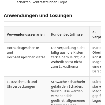
scharfen, kontrastreichen Logos.
Anwendungen und Lösungen
XL
Verwendungsszenarien
Kundenbedürfnisse
Verpac
Hochzeitsgeschenke
Die Verpackung sieht
Matte s
und
billig aus; die Kisten
Oberflä
Hochzeitsgeschenksätze
zerkleinern leicht; die
Konstru
Ästhetik passt nicht
Magnetv
zum Luxusthema
eine ers
Darstel
Luxusschmuck und
Schwache Schachteln
Stärke, 
Uhrverpackungen
gefährden Schäden;
starke v
Verschlüsse werden
Magnete
versehentlich
geprägt
geöffnet; allgemeines
Logos