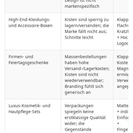
Design ist nicht
markenspezifisch
High-End-Kleidungs-
Kisten sind sperrig zu
Klappb
und Accessoire-Boxen
lagern/versenden; die
Flachve
Marke fällt nicht aus;
Kratzfe
Schnitte leicht
+ Hochk
Logodr
Firmen- und
Massenbestellungen
Klappba
Feiertagsgeschenke
haben hohe
Kosten;
Versand-/Lagerkosten;
Magnetv
Kisten sind nicht
ermögli
wiederverwendbar;
Verwend
Branding fühlt sich
angepas
generisch an
Luxus-Kosmetik- und
Verpackungen
Matte T
Hautpflege-Sets
spiegeln keine
+ indivi
erstklassige Qualität
Einfügu
wider; die
+
Gegenstände
Fingera