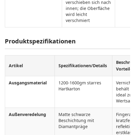
verschieben sich nach
innen; die Oberfläche
wird leicht
verschmiert
Produktspezifikationen
Beschrei
Artikel
Spezifikationen/Details
Vorteile
Ausgangsmaterial
1200-1600gm starres
Vernicht
Hartkarton
behält se
ideal zu
Wertsac
Außenveredelung
Matte schwarze
Fingerab
Beschichtung mit
kratzfest,
Diamantpräge
reflektie
erstklass